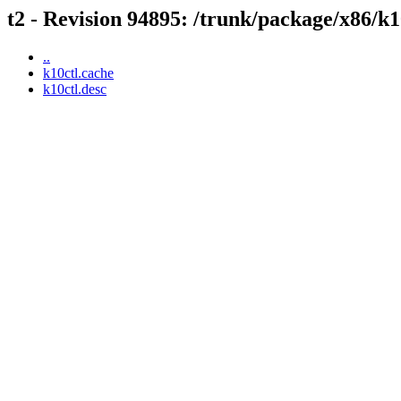
t2 - Revision 94895: /trunk/package/x86/k1
..
k10ctl.cache
k10ctl.desc