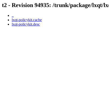
t2 - Revision 94935: /trunk/package/lxqt/lx
..
lxqt-policykit.cache
lxqt-policykit.desc