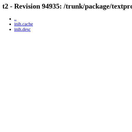
t2 - Revision 94935: /trunk/package/textpr
..
inih.cache
inih.desc