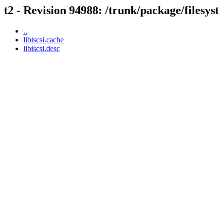
t2 - Revision 94988: /trunk/package/filesyst
..
libiscsi.cache
libiscsi.desc